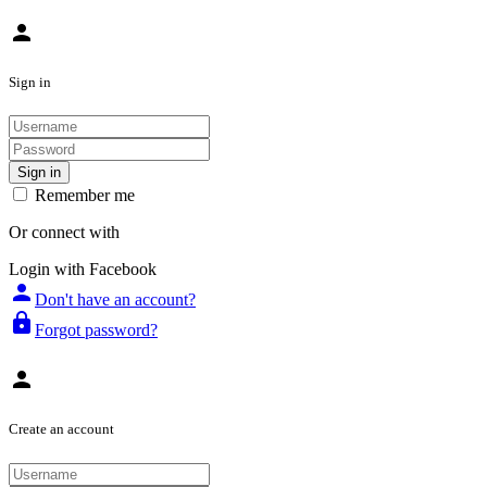
person
Sign in
Sign in
Remember me
Or connect with
Login with Facebook
person
Don't have an account?
lock
Forgot password?
person
Create an account