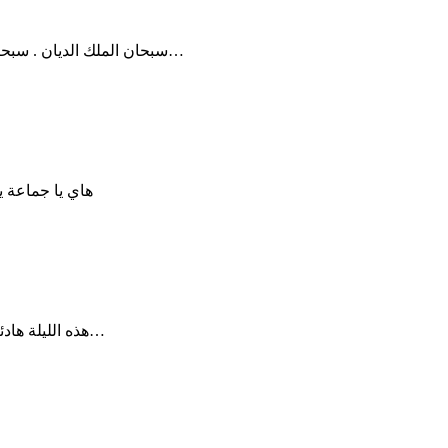
+1 سبحان الملك الديان . سبحان الذى خلق كل شىء بقدر . سبحان الذى خلق السماوات والأرض…
هاي يا جماعة يل
+2 هذه الليلة هادئة أكثر من اللازم، فلا صوت كلاب تنبح من جحيمٍ ما، ولا حتى أبواق…