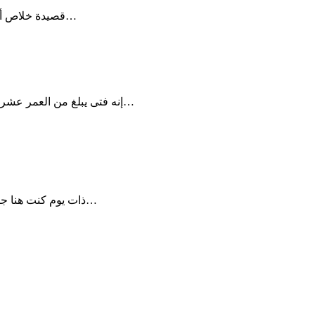
0 قصيدة خلاص أصبح خسران بقلمى🌺💜 اتمنى تعجبكم لما حلمت أعدى النار وارجع…
+2 إنه فتى يبلغ من العمر عشرون خيبة روحه كروح عجوز أنتظر السعادة على طريق الأمل فمات…
+2 ذات يوم كنت هنا جالسة على حدود الدنيا ألعن يوم ولادتى وأبكى ما بى من آلالام. كنت…