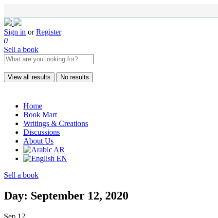
Sign in
or
Register
0
Sell a book
View all results
No results
Home
Book Mart
Writings & Creations
Discussions
About Us
AR
EN
Sell a book
Day: September 12, 2020
Sep
12