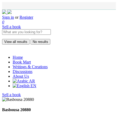
Sign in
or
Register
0
Sell a book
View all results
No results
Home
Book Mart
Writings & Creations
Discussions
About Us
AR
EN
Sell a book
Basbousa 20880