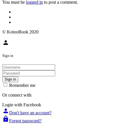
You must be
logged in
to post a comment.
© KotooBook 2020
person
Sign in
Sign in
Remember me
Or connect with
Login with Facebook
person
Don't have an account?
lock
Forgot password?