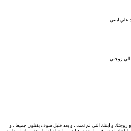
علي ابنتي.
الي زوجتي .
زوجتك و ابنتك التي لم تمت ، و بعد قليل سوف يقتلون جميعا ، و
رادتك ان تعرف ما يحدث هنا هي ما جعلتنا نفعل هذا ،و انظر خلفك