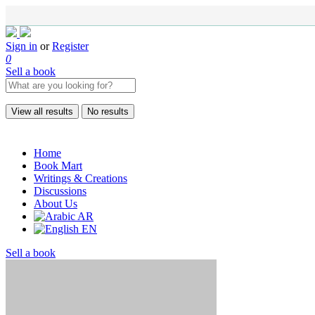
Sign in
or
Register
0
Sell a book
View all results
No results
Home
Book Mart
Writings & Creations
Discussions
About Us
AR
EN
Sell a book