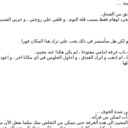
بة ….
ق من الفندق .
د اوهام فقط بسبب قلة النوم ، و قلقي علي زوجتي ، و حزني الشديد 
، و لكن هل سأستمر في ذلك يجب علي ترك هذا المكان فورا .
 باب غرفة امامي مفتوحا ، لم يكن هكذا عند مجيئ .
 ، ام اذهب و اترك الفندق ، و احاول الجلوس في اي مكانا اخر ، و اعود 
ها .
 من شدة الخوف …
دأت اتمكن من قرأته .
لمجيئ الي هذه الغرفة حتي نتمكن من التخلص منك مثلما نفعل الأن مع 
 سرنا ، كنا سنتركك انت و زوجتك ، و لكن مجيئك الي هذه الغرفة و ا