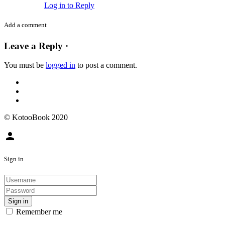
Log in to Reply
Add a comment
Leave a Reply ·
You must be
logged in
to post a comment.
© KotooBook 2020
person
Sign in
Sign in
Remember me