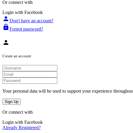
Or connect with
Login with Facebook
person
Don't have an account?
lock
Forgot password?
person
Create an account
Your personal data will be used to support your experience throughout
Sign Up
Or connect with
Login with Facebook
Already Registered?