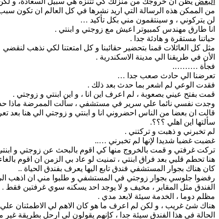
البعض
يظن ان خروجك من منزلك كي تتنزه هي سبيل السعادة، و لكن 
من الممكن هذه الرسالة التي اريد نشرها في كل العالم ان تكون سب
لن يتركوني ، و سينتقمون مني بكل تأكيد …
انا طارق مهندس كمبيوتر اعيش مع زوجتي و ابنتي .
حياتنا مستقرة و هادئة جدا .
مثل كل العائلات قمنا بتحضير حقائبنا و كل امتعتنا لكي نذهب لنقضي ع
الأن في طريقنا الي مدينة الاسكندرية .
فجأة ……….
تعرضنا الي حادث صعب جدا …
فقدت الوعي لم اشعر بما حدث بعد ذلك .
قمت بفتح عيني بصعوبة ، لم اعرف اين انا ، و اين ابنتي و زوجتي .
وجدت نفسي نائما علي سرير في مستشفي ، سألت الممرضة ماذا حدث ،
قالت ان بعضا من الناس احضروني انا و ابنتي و زوجتي الي هنا بعد تع
سألتها اين اهلي ؟؟؟.
لم تخبرني و ذهبت و تركتني .
غضبت غضبا شديدا لإنها لم تخبرني …..
تركت غرفتي و قمت بالخروج منها كي اقوم بالبحث عن زوجتي و ابنتي 
هنا تحطم قلبي بعد فراق ابنتي ، تمنيت لو عاد بي الزمن ان اقوم بالغاء 
كان هناك بجوار المستشفي فندق تابع اليها يعرف بفندق الحياة ..
رفضوا جلوسي بجوار زوجتي في المستشفي و طلبوا مني ان اذهب الي ال
الفندق مثل المقابر ، مخيف و لا يوجد احد يسكنه سوي غرفتين فقط .
مظلم دوما ، الخدمة سيئة لابعد مدي .
هناك شئ غريب ، و لكن لم اعرف ما هو كان الاهم لي الاطمئنان علي 
الحالة في هذا الفندق سيئة جدا ، كإنهم يقولون لي ارحل بطريقة غير م