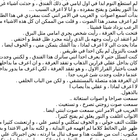
لم استطع النوم ابدا في اول ايامي في ذلك الفندق ، و حدثت اشياء غري
بدأ النور يطفئ و يفتح بمفرده ، و انا لا اعرف السبب …
بدأت اسمع اصوات و الغريب في الامر انني كنت بمفردي في هذا الطاب
لم اعرف مصدر هذا الصوت ، و قلت من الممكن ان كل هذه الاشياء مجر
الرعب يزداد شيئا فشيئا .
فتحت باب الغرفة ، رأيت شخص يجري امامي مثل البرق .
لم اعتقد ان رأيت وجهه بل الذي رأيته مجرد ظل فقط و اختفي .
ماذا يحدث الي لا اعرف لماذا ، بدأ الشك يتمكن مني ، و الخوف ايضا 
قمت بالنزول لم يكن احدا في طريقي .
كنت اتسلل حتي لا يعرف احدا انني سأترك هذا الفندق ، و لكنني وجدت
كان بداخل عقلي قرارين الذهاب و تفقد الغرفة ، و ان اعرف ما بداخلها
قمت باختيار القرار الاول ، و هو تفقد الغرفة ، لكي اعرف ما يدور بداخل
عندما دخلت وجدت شئ غريب جدا .
ان الغرفة هذه متصلة بالمستشفي ، و لكن من الباب الخلفي .
لا اعرف لماذا ، و عقلي بدأ يصاب ا
بالذهول.
سمعت صراخا و اصوات استغاثة ..
سمعت صوت زوجتي تصرخ ، و تستغيث .
الغريب في الامر انني سمعت صوت ابنتي ايضا .
الابواب اغلقت و النور يغلق ثم يفتح كثيرا .
ظللت التف حولي ، و الخوف تمكلني و انتصر علي ، و ارتعشت كثيرا
ظهر علي الحائط كلاما لم افهمه في البداية ، و لكنه بدأ في الاعتدا و ب
مكتوب : انت من طلبت هذا و سوف تنال ما اردته ، نحن اجبرناك علي ا
انت بعدهم و سوف نتمكن من التجارة باعضائكم ، و لن تستطيع ان تكشف