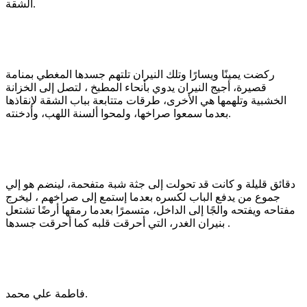
الشقة.
ركضت يمينًا ويسارًا وتلك النيران تلتهم جسدها المغطي بمنامة
قصيرة، أجيج النيران يدوي بأنحاء المطبخ ، لتصل إلى الخزانة
الخشبية وتلهمها هي الأخرى، طرقات متتابعة بباب الشقة لإنقاذها
بعدما سمعوا صراخها، ولمحوا ألسنة اللهب، وأدخنته.
دقائق قليلة و كانت قد تحولت إلى جثة شبة متفحمة، لينضم هو إلي
جموع من يدفع الباب لكسره بعدما إستمع إلى صراخهم ، ليخرج
مفتاحه ويفتحه والجًا إلى الداخل، متسمرًا بعدما رمقها أرضًا تشتعل
بنيران الغدر، التي أحرقت قلبه كما أحرقت جسدها .
فاطمة علي محمد.