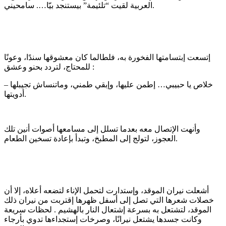
العربية لقيت “تلئيمة” بيستنجد بيّا…. سامحيني.
إتسعت إبتسامتها الفخورة به، فلطالما كان معشوقها سندًا، وعونًا
للمحتاج، لتردد بحنو وعشق :
– خلاص يا حبيبي… إطمن عليها، وإبقي طمني، وماتنساش تجيبلها
أدويتها.
وأنهت الإتصال معه بعدما تسلل إلى مسامعها أصوات أنين تلك
العجوز، لتولج إلى المطبخ، وتبدأ بإعادة تسخين الطعام.
أشعلت نيران الموقد، وإستدارت لتحمل الإناء لتضعه أعلاه، إلا أن
خصلات شعرها التي تصل إلى أسفل ظهرها إقتربت من نيران ذلك
الموقد، لتشتعل به بسرعة إشتعال النار بالهشيم . لحظات سريعة
وكانت جسدها يشتعل نيرانًا، وصرخات إستجداءها تدوي بأرجاء