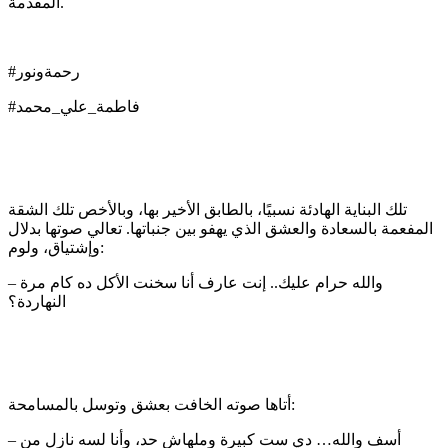
المقدمة.
#رحمةونور
#فاطمة_علي_محمد
تلك البناية الهادئة نسبيًا، بالطابق الأخير بها، وبالأخص تلك الشقة
المفعمة بالسعادة والعشق الذي يهفو بين جنباتها. تعالي صوتها بدلال
وإشتياق، ولوم:
– والله حرام عليك.. إنت عارف أنا سخنت الأكل ده كام مرة
النهاردة؟
أتاها صوته الخافت بعشق وتوسل بالمسامحة:
– أسف والله… دي ست كبيرة وملهاش حد، وأنا لسه نازل من