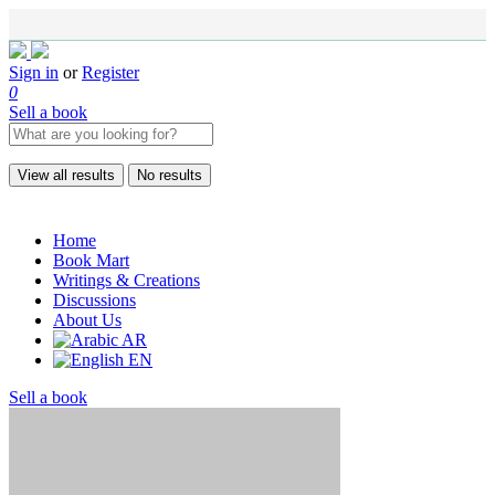
Sign in
or
Register
0
Sell a book
View all results
No results
Home
Book Mart
Writings & Creations
Discussions
About Us
AR
EN
Sell a book