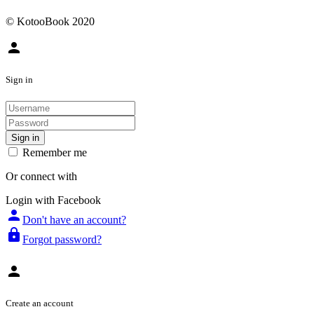
© KotooBook 2020
person
Sign in
Sign in
Remember me
Or connect with
Login with Facebook
person
Don't have an account?
lock
Forgot password?
person
Create an account