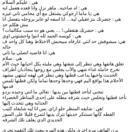
هي : عليكم السلام
هي : اه صاحيه.. ماهر نزل وانا قعده هعمل ايه
هي :يا ماما ارجوكي يشتغل مع أي محامي تاني غيره
هي : حضرتك بتزعقيلي ليه… انا اسفه لو عايز يروحله يتفضل انا
مش هكلم حد
هي : حضرتك هتقفلي.! … يعني هو ده سبب مكالمات؟
هي : كويسه الحمد لله انتوا واحشتوني اوي
هي: مبشوفش حد انتي عارفاه مبيحبش الاختلاط وهنا كل واحد ف
حاله
هي: انا فاضيه اتصلي بيا تاني
هي : سلام
تغلق هاتفها وهي تنظر إلى شقتها وهي مليئه بكل احبابها حيث الأم
تخرج حامله غداء شهي والأب يجلس مع زوجها يتجاذبان أطراف
الحديث واخيها يداعب قطتها وهي تنظر في لهفه لينتهي مشهد
الأحلام هذا بواقع اليم فهي وحدها وحدها تماما ولكن قطتها تلمس
قدمها
تنحني لتأخذ قطتها بين يديها : تعالي ما انتي وحيده بردو
تأخذ قطتها وتجلس حيث شرفه مطله على إحدى المناظر الخضراء
الجذابة وهي تتحدث إليها
هي : شايفه المنظر حلو ازاي. بس انا ليه شايفاه كئيب!
القطه كأنها تستنكر حديثها تترك يديها لتمرح قليلا على السور
الحديدي الذي يغلف تلك الشرفه
يرن الهاتف مره اخرى ولكن هذه المره يبعث تلك النغمه تجري