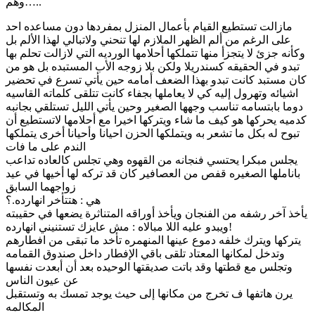
وهم…..
مازالت تستطيع القيام بأعمال المنزل بمفردها دون مساعده احد
على الرغم من ألم الظهر الملازم لها تنحني ولاتبالي لهذا الألم بل
وكأنه جزئ لا يتجزأ منها تتملكها أحلامها الورديه التي لازالت تحلم بها
تبدو في الحقيقه كسندريلا ولكن بلا زوجه الأب المستبده بل هو من
كان مستبد كانت تبدو بهذا الضعف أمامه حين يأتي تسرع في تحضير
اشيائه وتهرول إليه كي لا يعاملها بجفاء كانت تتلقى كلماته القاسيه
دوما بابتسامه تناسب وجهها الصغير وحين يأتي الليل تستلقي بجانبه
كدميه يحركها هو كيف ما شاء ويتركها اخيرا مع أحلامها لاتستطيع أن
تبوح له بكل ما تشعر به ويتملكها الحزن احيانا وأحيانا أخرى يتملكها
الندم على ما فات
يجلس مبكرا يحتسي فنجانه من القهوه وهي تجلس كالعاده تداعب
باناملها الصغيره قفص من العصافير كان قد تركه لها أخيها في عيد
زواجهما السابق
هي : هتتأخر انهارده.؟
يأخذ آخر رشفه من الفنجان ويأخذ أوراقه المتناثرة يضعها في حقيبته
ويبدو عليه اللا مبالاه : مش عايزك تستنيني انهارده!
يتركها ويترك خلفه دموع عينها المنهمره تأخد ما تبقى من افطارهم
وتدخل لمكانها المعتاد تلقى باقي الإفطار داخل صندوق القمامه
وتجلس مع قطتها وقد باتت صديقتها الوحيده بعد أن أبعدت نفسها
عن عيون الناس
يرن هاتفها ف تخرج من مكانها إلى حيث يوجد تمسك به وتستقبل
المكالمه