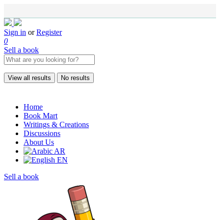
Sign in
or
Register
0
Sell a book
View all results
No results
Home
Book Mart
Writings & Creations
Discussions
About Us
AR
EN
Sell a book