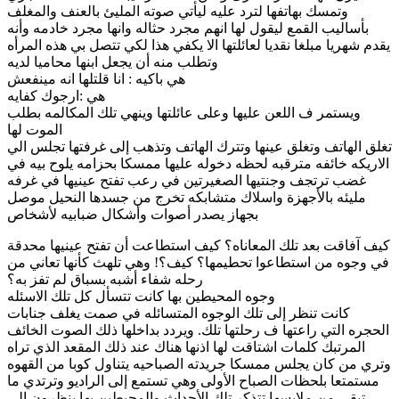
وتمسك بهاتفها لترد عليه ليأتي صوته المليئ بالعنف والمغلف
بأساليب القمع ليقول لها انهم مجرد حثاله وانها مجرد خادمه وأنه
يقدم شهريا مبلغا نقديا لعائلتها الا يكفي هذا لكي تتصل بي هذه المرأه
وتطلب منه أن يجعل ابنها محاميا لديه
هي باكيه : انا قلتلها انه مينفعش
هي :ارجوك كفايه
ويستمر ف اللعن عليها وعلى عائلتها وينهي تلك المكالمه بطلب
الموت لها
تغلق الهاتف وتغلق عينها وتترك الهاتف وتذهب إلى غرفتها تجلس الي
الاريكه خائفه مترقبه لحظه دخوله عليها ممسكا بحزامه يلوح بيه في
غضب ترتجف وجنتيها الصغيرتين في رعب تفتح عينيها في غرفه
مليئه بالأجهزة واسلاك متشابكه تخرج من جسدها النحيل موصل
بجهاز يصدر أصوات وأشكال ضبابيه لأشخاص
كيف آفاقت بعد تلك المعاناه؟ كيف استطاعت أن تفتح عينيها محدقة
في وجوه من استطاعوا تحطيمها؟ كيف؟! وهي تلهث كأنها تعاني من
رحله شفاء أشبه بسباق لم تفز به؟
وجوه المحيطين بها كانت تتسأل كل تلك الاسئله
كانت تنظر إلى تلك الوجوه المتسائله في صمت يغلف جنابات
الحجره التي راعتها ف رحلتها تلك. ويردد بداخلها ذلك الصوت الخائف
المرتبك كلمات اشتاقت لها اذنها هناك عند ذلك المقعد الذي تراه
وتري من كان يجلس ممسكا جريدته الصباحيه يتناول كوبا من القهوه
مستمتعا بلحظات الصباح الأولى وهي تستمع إلى الراديو وترتدي ما
تبقى من ملابسها تتذكر تلك الأحداث والمحيطين بها ينظرون إلى