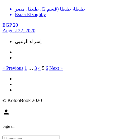
طنطا، طنطا (قسم 2)، طنطا، مصر
Esraa Elzoghby
EGP 20
August 22, 2020
إسراء الزغبي
« Previous
1
…
3
4
5
6
Next »
© KotooBook 2020
person
Sign in