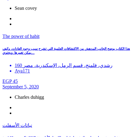
Sean covey
The power of habit
هذا الكتاب يوضح الجانب المدهش من الاكتشافات العلمية التي تشرح سبب وجود العادات، وكيف
يمكن تغييرها. ويحتوي…
160 رشدي، فلمنج، قسم الرمل، الإسكندرية، مصر
Aya171
EGP 45
September 5, 2020
Charles duhigg
نباتات الأسفلت